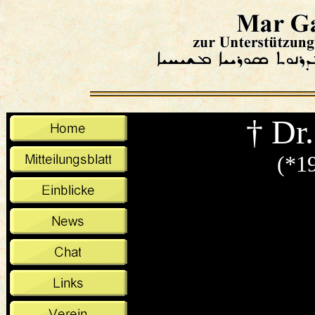
†
 Dr
(*1