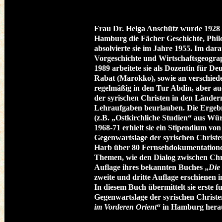
Frau Dr. Helga Anschütz wurde 1928 i
Hamburg die Fächer Geschichte, Philo
absolvierte sie im Jahre 1955. Im dara
Vorgeschichte und Wirtschaftsgeograph
1989 arbeitete sie als Dozentin für D
Rabat (Marokko), sowie an verschiede
regelmäßig in den Tur Abdin, aber au
der syrischen Christen in den Ländern
Lehraufgaben beurlauben. Die Ergebnis
(z.B. „Ostkirchliche Studien“ aus Wü
1968-71 erhielt sie ein Stipendium v
Gegenwartslage der syrischen Christe
Harb über 80 Fernsehdokumentationen
Themen, wie den Dialog zwischen Chri
Auflage ihres bekannten Buches „
Die
zweite und dritte Auflage erschienen 
In diesem Buch übermittelt sie erste f
Gegenwartslage der syrischen Christ
im Vorderen Orient
“ in Hamburg hera